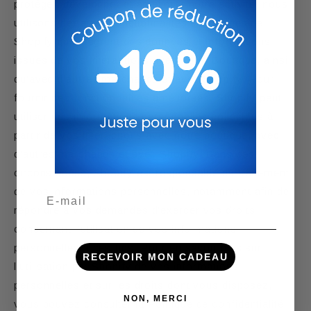
protéger, développer et améliorer notre activité, nous
utilisons certaines fonctionnalités améliorées de
Shopify qui intègrent des données et informations
issues de vos interactions avec notre Boutique, ainsi
qu’avec d’autres marchands et avec Shopify. Pour
fournir ces fonctionnalités améliorées, Shopify peut
utiliser des informations personnelles collectées à
partir de vos interactions avec notre boutique, avec
d’autres marchands et avec Shopify. Dans ces
circonstances, Shopify est responsable du traitement
de vos informations personnelles, notamment afin de
Email
répondre à vos demandes d’exercer vos droits
concernant l’utilisation de vos informations
personnelles à ces fins. Pour en savoir plus sur
RECEVOIR MON CADEAU
l’utilisation par Shopify de vos informations
personnelles et sur les droits dont vous disposez,
NON, MERCI
vous pouvez consulter la
Politique de confidentialité