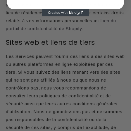
des consommateurs de Shopify
. En fonction de votre
lieu de résidence, vous pouvez exercer certains droits
relatifs à vos informations personnelles ici
Lien du
portail de confidentialité de Shopify
.
Sites web et liens de tiers
Les Services peuvent fournir des liens à des sites web
ou autres plateformes en ligne exploitées par des
tiers. Si vous suivez des liens menant vers des sites
qui ne sont pas affiliés à nous ou que nous ne
contrôlons pas, nous vous recommandons de
consulter leurs politiques de confidentialité et de
sécurité ainsi que leurs autres conditions générales
d’utilisation. Nous ne garantissons pas et ne sommes
pas responsables de la confidentialité ou de la
sécurité de ces sites, y compris de l’exactitude, de