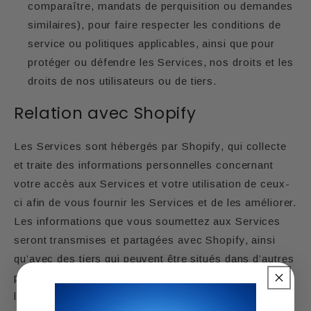
comparaître, mandats de perquisition ou demandes
similaires), pour faire respecter les conditions de
service ou politiques applicables, ainsi que pour
protéger ou défendre les Services, nos droits et les
droits de nos utilisateurs ou de tiers.
Relation avec Shopify
Les Services sont hébergés par Shopify, qui collecte
et traite des informations personnelles concernant
votre accès aux Services et votre utilisation de ceux-
ci afin de vous fournir les Services et de les améliorer.
Les informations que vous soumettez aux Services
seront transmises et partagées avec Shopify, ainsi
qu’avec des tiers qui peuvent être situés dans d’autres
pays que celui où vous résidez, afin de vous fournir
les Services et de les améliorer. De plus, afin de